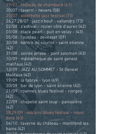
19/07 : château de chambord (41)
20/07 : tavern' - nevers (58)
25/07 : albertville jazz festival (73)
26,27,28/07 : jazz'n'bouf - vallandry (73)
02/08 : z'estival - rozier côte d'aurec (42)
03/08 : black pearl - puit en velay - (43)
05/08 : l'oustau - devesset (07)
30/08 : before de couriot - saint etienne
(42)
31/08 : soirée privée - pont salomon (43)
10/09 : médiathèque de saint genest
malifaux (42)
13/09 : JAZZ AU SOMMET - St Genest
Malifaux (42)
19/09 : la fabryk - lyon (69)
20/09 : bar de lyon - saint etienne (42)
21/09 : roannes blues festival - riorges
(42)
22/09 : chapelle saint loup - panissière
(42)
28,29/09 : volcanic blues festival - mont
dore (63)
04/10 : taverne du château - montrond les
bains (42)