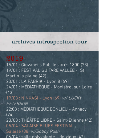
archives introspection tour
2019
15/01 : Giovanni’s Pub, les arcs 1800 (73)
19/01 : FESTIVAL GUITARE VALLÉE - St
Martin la plaine (42)
23/01 : LA FABRIK - Lyon 8 (69)
24/01 : MÉDIATHÈQUE - Monistrol sur Loire
(43)
19/03 : NINKASI - Lyon (69)
w/ LUCKY
PETERSON
22:03 : MEDIATHEQUE BONLIEU - Annecy
(74)
23/03 : THÉÂTRE LIBRE - Saint-Etienne (42)
05/04 : SALAISE BLUES FESTIVAL -
Salaise (38)
w/Bobby Rush
06/04 : salle polyvalente - doizieux (42)