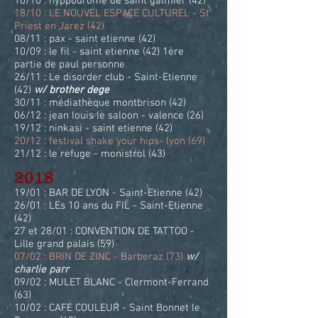
10/10 : hyppodrome de saint galmier (42)
18/10 : LE NOUVEL ESPACE CULTUREL - St
Priest en Jarez (42)
08/11 : pax - saint etienne (42)
10/09 : le fil - saint etienne (42) 1ère
partie de paul personne
26/11 : Le disorder club - Saint-Etienne
(42)
w/ brother dege
30/11 : médiathèque montbrison (42)
06/12 : jean louis le saloon - valence (26)
19/12 : ninkasi - saint etienne (42)
20/12 : festival shake your hips- lyon (69)
21/12 : le refuge - monistrol (43)
2018
19/01 : BAR DE LYON - Saint-Etienne (42)
26/01 : LEs 10 ans du FIL - Saint-Etienne
(42)
27 et 28/01 : CONVENTION DE TATTOO -
Lille grand palais (59)
07/02 : BRIN DE ZINC - Barberaz (73)
w/
charlie parr
09/02 : MULET BLANC - Clermont-Ferrand
(63)
10/02 : CAFE COULEUR - Saint Bonnet le