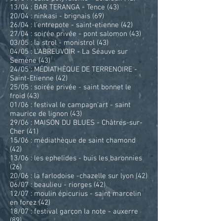
13/04 : BAR TERANGA - Tence (43)
20/04 : ninkasi - brignais (69)
26/04 : l'entrepote - saint-etienne (42)
27/04 : soirée privée - pont salomon (43)
03/05 : la strol - monistrol (43)
04/05 : L’ABREUVOIR - La Séauve sur
Semène (43)
24/05 : MÉDIATHÈQUE DE TERRENOIRE -
Saint-Etienne (42)
25/05 : soirée privée - saint bonnet le
froid (43)
01/06 : festival le campagn'art - saint
maurice de lignon (43)
29/06 : MAISON DU BLUES - Châtres-sur-
Cher (41)
15/06 : médiathèque de saint chamond
(42)
13/06 : les ephelides - buis les baronnies
(26)
20/06 : la farlodoise -chazelle sur lyon (42)
06/07 : beaulieu - riorges (42)
12/07 : moulin épicurius - saint marcelin
en forez (42)
18/07 : festival garçon la note - auxerre
(89)