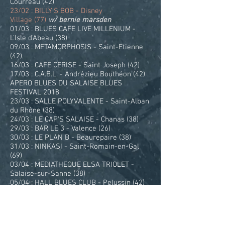
Courreau (42)
23/02 : BILLY'S BOB - Disney
Village (77)
w/ bernie marsden
01/03 : BLUES CAFE LIVE MILLENIUM -
L'Isle d'Abeau (38)
09/03 : METAMORPHOSIS - Saint-Etienne
(42)
16/03 : CAFE CERISE - Saint Joseph (42)
17/03 : C.A.B.L. - Andrézieu Bouthéon (42)
APERO BLUES DU SALAISE BLUES
FESTIVAL 2018
23/03 : SALLE POLYVALENTE - Saint-Alban
du Rhône (38)
24/03 : LE CAP'S SALAISE - Chanas (38)
29/03 : BAR LE 3 - Valence (26)
30/03 : LE PLAN B - Beaurepaire (38)
31/03 : NINKASI - Saint-Romain-en-Gal
(69)
03/04 : MEDIATHEQUE ELSA TRIOLET -
Salaise-sur-Sanne (38)
05/04 : HALL BLUES CLUB - Pelussin (42)
30/05 : LA FABRIK - Lyon (69)
08/06 : LE BROUAHAH - Weekend Blues
international Montréal
09/06 : L'AQUARIUM - Weekend Blues